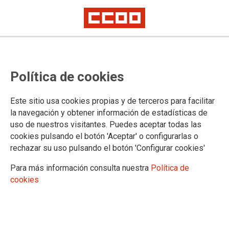
MUGEJU: oferta de comisión de
Política de cookies
servicio en la Delegación
Provincial de Alicante
Este sitio usa cookies propias y de terceros para facilitar
la navegación y obtener información de estadísticas de
uso de nuestros visitantes. Puedes aceptar todas las
Publicado en la página web del Ministerio de Justicia
cookies pulsando el botón 'Aceptar' o configurarlas o
21/01/2025.
rechazar su uso pulsando el botón 'Configurar cookies'
TEMAS
Para más información consulta nuestra
Política de
Mugeju
Comisiones de Servicio/Sustituciones
cookies