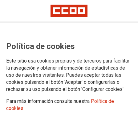
Convocatoria de comisiones de
Política de cookies
servicio en Canarias
Este sitio usa cookies propias y de terceros para facilitar
Publicado en la
página web del Gobierno de Canarias
la navegación y obtener información de estadísticas de
uso de nuestros visitantes. Puedes aceptar todas las
27/03/2025.
cookies pulsando el botón 'Aceptar' o configurarlas o
TEMAS
rechazar su uso pulsando el botón 'Configurar cookies'
Comisiones de Servicio/Sustituciones
Para más información consulta nuestra
Política de
cookies