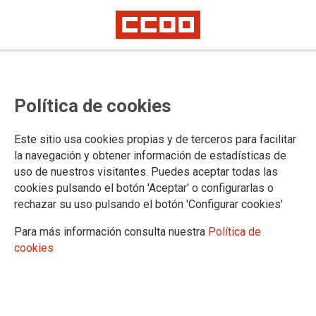
Premio gordo cayó en Hacienda.
Política de cookies
El resto de premios está muy repartido
. El Gobierno de
Este sitio usa cookies propias y de terceros para facilitar
Aragón aprueba, con el rechazo de CCOO, modificaciones de
la navegación y obtener información de estadísticas de
RPT por importe de 854.802 euros, sin planificación ni criterio
uso de nuestros visitantes. Puedes aceptar todas las
objetivo alguno.
cookies pulsando el botón 'Aceptar' o configurarlas o
15/05/2025.
rechazar su uso pulsando el botón 'Configurar cookies'
Para más información consulta nuestra
Política de
cookies
Función Pública convocó ayer una
Mesa Sectorial con un único punto
en el orden del día:
repartir dinero
entre 41 personas agraciadas
,
dentro de las más de 200