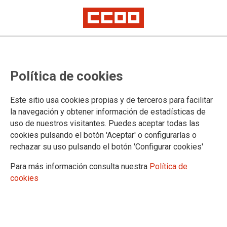
ES PUBLICA LA RELACIÓ DE LLOCS
Política de cookies
DE TREBALL D'OFICINES DE
JUSTÍCIA MUNICIPAL DELS
Este sitio usa cookies propias y de terceros para facilitar
PARTITS AMB LA IMPLEMENTACIÓ
la navegación y obtener información de estadísticas de
uso de nuestros visitantes. Puedes aceptar todas las
DELS TRIBUNALS D'INSTÀNCIA DE
cookies pulsando el botón 'Aceptar' o configurarlas o
LA FASE 1
rechazar su uso pulsando el botón 'Configurar cookies'
Para más información consulta nuestra
Política de
cookies
Publicat al
DOGC del dia 23 de maig de 2025
23/05/2025.
TEMAS
Organización Judicial
RPT