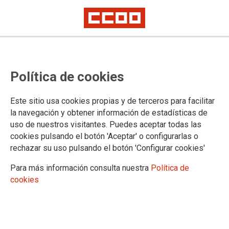
Instrucciones sobre el pago del
Política de cookies
incremento retributivo adicional
del 0,5 por ciento
Este sitio usa cookies propias y de terceros para facilitar
la navegación y obtener información de estadísticas de
uso de nuestros visitantes. Puedes aceptar todas las
Se han publicado en el
BOE de 3 de julio de 2025
las
cookies pulsando el botón 'Aceptar' o configurarlas o
instrucciones sobre el pago al personal del sector público
rechazar su uso pulsando el botón 'Configurar cookies'
estatal del incremento retributivo adicional del 0,5 por ciento
Para más información consulta nuestra
Política de
03/07/2025.
cookies
TEMAS
Retribuciones