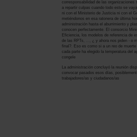
corresponsabilidad de las organizaciones 
a repartir culpas cuando todo esto se vaya
ni con el Ministerio de Justicia ni con el
metiéndonos en esa ratonera de última hor
administración hasta el aburrimiento y pl
conocen perfectamente. El consorcio Mini
Eficiencia, los modelos de referencia de es
de las RPTs, ..., ¿ y ahora nos piden - o m
final?. Eso es como si a un reo de muerte s
cada parte ha elegido la temperatura del 
congele
La administración concluyó la reunión dis
convocar pasados esos días, posiblement
trabajadores/as y ciudadanos/as