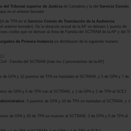
o del Tribunal superior de Justicia
de Cantabria y la del
Servicio Común
ue en el anterior borrador
 14 de TPA en el
Servicio Común de Tramitación de la Audiencia
 anterior borrador). De la dotación actual de la AP se detraen 1 puesto de
ones civiles que se derivan al Área de Familia del SCTRAM de la AP y del TI
uzgados de Primera Instancia
se distribuyen de la siguiente manera:
CEJ
Civil - Familia del SCTRAM (más los 2 provenientes de la AP)
os de GPA y 12 puestos de TPA se trasladan al SCTRAM, y 5 de GPA y 7 de
estos de GPA y 6 de TPA van al SCTRAM, y 1 de GPA y 2 de TPA al SCEJ
dministrativo
, 5 puestos de GPA y 10 de TPA se trasladan al SCTRAM, y 1
uestos de GPA y 20 de TPA se mueven al SCTRAM; 3 de GPA y 5 de TPA al
 GPA y 1 de TPA al SCTRAM; 1 de GPA y 1 de TPA al SCEJ