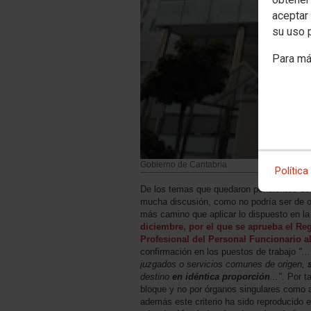
aceptar 
su uso 
Para má
Gobierno de Cantabria
Política
De los temas que quedaron pendientes de c
mucha discusión, como no podría ser de 
más camino que aplicar lo dispuesto en la
diciembre, por el que se aprueba el R
Profesional del Personal Funcionario al
confirmación en los puestos de trabajo
"..
juzgados o servicios comunes de origen,
destino
en idéntica proporción
..."
. Por t
bloque y no por órganos singulares como a
además este criterio ha sido reproducido 