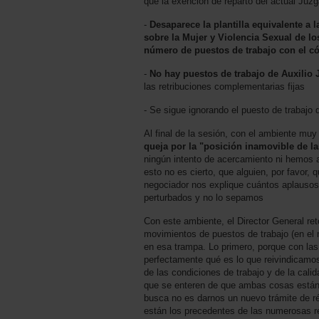
que la exención de reparto del actual Juz
-
Desaparece la plantilla equivalente a
sobre la Mujer y Violencia Sexual de l
número de puestos de trabajo con el 
-
No hay puestos de trabajo de Auxilio 
las retribuciones complementarias fijas
- Se sigue ignorando el puesto de trabajo 
Al final de la sesión, con el ambiente muy
queja por la "posición inamovible de l
ningún intento de acercamiento ni hemos 
esto no es cierto, que alguien, por favor,
negociador nos explique cuántos aplauso
perturbados y no lo sepamos
Con este ambiente, el Director General ret
movimientos de puestos de trabajo (en el
en esa trampa. Lo primero, porque con la
perfectamente qué es lo que reivindicam
de las condiciones de trabajo y de la cali
que se enteren de que ambas cosas están 
busca no es darnos un nuevo trámite de rép
están los precedentes de las numerosas 