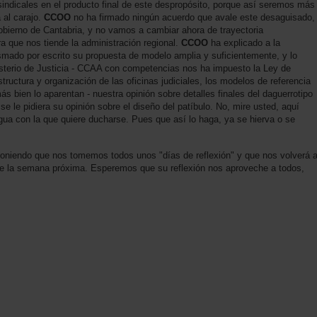
sindicales en el producto final de este despropósito, porque así seremos más
 al carajo.
CCOO
no ha firmado ningún acuerdo que avale este desaguisado,
 Gobierno de Cantabria, y no vamos a cambiar ahora de trayectoria
a que nos tiende la administración regional.
CCOO
ha explicado a la
asmado por escrito su propuesta de modelo amplia y suficientemente, y lo
sterio de Justicia - CCAA con competencias nos ha impuesto la Ley de
tructura y organización de las oficinas judiciales, los modelos de referencia
ás bien lo aparentan - nuestra opinión sobre detalles finales del daguerrotipo
e le pidiera su opinión sobre el diseño del patíbulo. No, mire usted, aquí
agua con la que quiere ducharse. Pues que así lo haga, ya se hierva o se
poniendo que nos tomemos todos unos "días de reflexión" y que nos volverá 
e la semana próxima. Esperemos que su reflexión nos aproveche a todos,