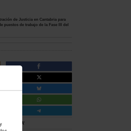
ración de Justicia en Cantabria para
e puestos de trabajo de la Fase III del
 y
edes