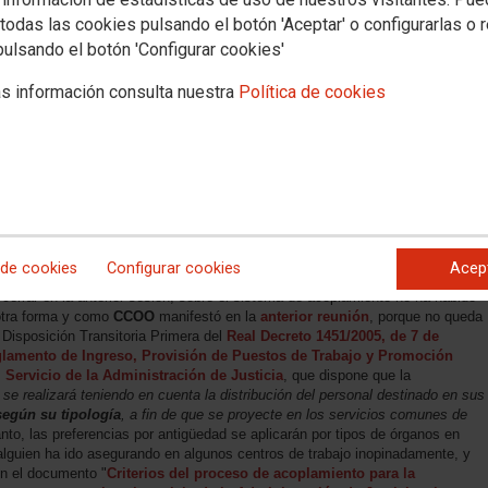
todas las cookies pulsando el botón 'Aceptar' o configurarlas o 
pulsando el botón 'Configurar cookies'
s información consulta nuestra
Política de cookies
 de cookies
Configurar cookies
Acep
errar en la anterior sesión, sobre el sistema de acoplamiento no ha habido
otra forma y como
CCOO
manifestó en la
anterior reunión
, porque no queda
 Disposición Transitoria Primera del
Real Decreto 1451/2005, de 7 de
eglamento de Ingreso, Provisión de Puestos de Trabajo y Promoción
 Servicio de la Administración de Justicia
, que dispone que la
. se realizará teniendo en cuenta la distribución del personal destinado en sus
según su tipología
, a fin de que se proyecte en los servicios comunes de
anto, las preferencias por antigüedad se aplicarán por tipos de órganos en
lguien ha ido asegurando en algunos centros de trabajo inopinadamente, y
en el documento "
Criterios del proceso de acoplamiento para la