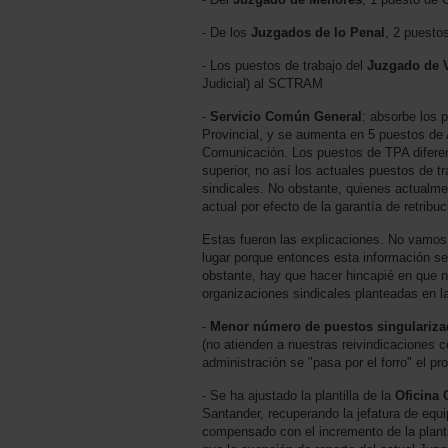
- De los
Juzgados de lo Penal
, 2 puest
- Los puestos de trabajo del
Juzgado de V
Judicial) al SCTRAM
-
Servicio Común General
: absorbe los 
Provincial, y se aumenta en 5 puestos de A
Comunicación. Los puestos de TPA diferen
superior, no así los actuales puestos de t
sindicales. No obstante, quienes actual
actual por efecto de la garantía de retrib
Estas fueron las explicaciones. No vamos 
lugar porque entonces esta información se
obstante, hay que hacer hincapié en que n
organizaciones sindicales planteadas en la
-
Menor número de puestos singularizad
(no atienden a nuestras reivindicaciones c
administración se "pasa por el forro" el p
- Se ha ajustado la plantilla de la
Oficina 
Santander, recuperando la jefatura de equ
compensado con el incremento de la planti