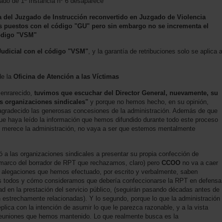
gado de 1ª Instancia nº 6 desaparece
 la del Juzgado de Instrucción reconvertido en Juzgado de Violencia
os puestos con el código "GU" pero sin embargo no se incrementa el
código "VSM"
Judicial con el código "VSM"
, y la garantía de retribuciones solo se aplica 
de la
Oficina de Atención a las Víctimas
 enrarecido,
tuvimos que escuchar del Director General, nuevamente, su
as organizaciones sindicales"
y porque no hemos hecho, en su opinión,
agradecido las generosas concesiones de la administración. Además de que
 que haya leído la información que hemos difundido durante todo este proceso
s merece la administración, no vaya a ser que estemos mentalmente
ó a las organizaciones sindicales a presentar su propia confección de
 marco del borrador de RPT que rechazamos, claro) pero
CCOO
no va a caer
s alegaciones que hemos efectuado, por escrito y verbalmente, saben
os todos y cómo consideramos que debería confeccionarse la RPT en defensa
dad en la prestación del servicio público, (seguirán pasando décadas antes de
estrechamente relacionadas). Y lo segundo, porque lo que la administración
lica con la intención de asumir lo que le parezca razonable, y a la vista
reuniones que hemos mantenido. Lo que realmente busca es la