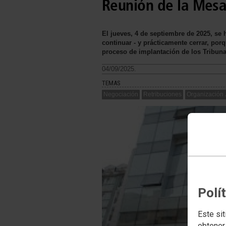
Reunión de la Mesa 
El jueves, 4 de septiembre de 2025, se
continuar - y prácticamente cerrar, porq
proceso de implantación de los Tribuna
04/09/2025.
TEMAS
Negociación
Retribuciones
Organización 
Polí
Este sit
obtener