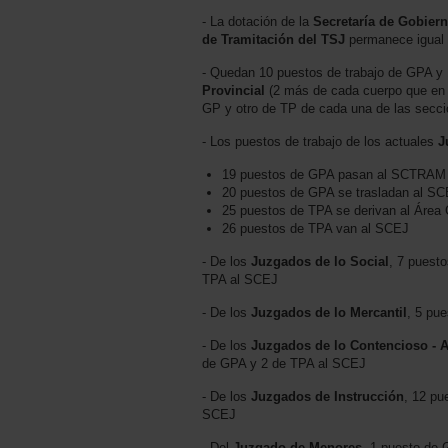
- La dotación de la
Secretaría de Gobiern
de Tramitación del TSJ
permanece igual q
- Quedan 10 puestos de trabajo de GPA y
Provincial
(2 más de cada cuerpo que en el
GP y otro de TP de cada una de las secci
- Los puestos de trabajo de los actuales
J
19 puestos de GPA pasan al SCTRAM
20 puestos de GPA se trasladan al S
25 puestos de TPA se derivan al Área 
26 puestos de TPA van al SCEJ
- De los
Juzgados de lo Social
, 7 puest
TPA al SCEJ
- De los
Juzgados de lo Mercantil
, 5 pu
- De los
Juzgados de lo Contencioso - A
de GPA y 2 de TPA al SCEJ
- De los
Juzgados de Instrucción
, 12 p
SCEJ
- Del
Juzgado de Menores
, 1 puesto de