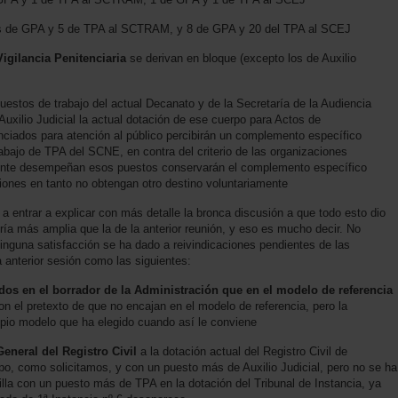
os de GPA y 5 de TPA al SCTRAM, y 8 de GPA y 20 del TPA al SCEJ
igilancia Penitenciaria
se derivan en bloque (excepto los de Auxilio
puestos de trabajo del actual Decanato y de la Secretaría de la Audiencia
uxilio Judicial la actual dotación de ese cuerpo para Actos de
ciados para atención al público percibirán un complemento específico
rabajo de TPA del SCNE, en contra del criterio de las organizaciones
mente desempeñan esos puestos conservarán el complemento específico
uciones en tanto no obtengan otro destino voluntariamente
a entrar a explicar con más detalle la bronca discusión a que todo esto dio
ría más amplia que la de la anterior reunión, y eso es mucho decir. No
inguna satisfacción se ha dado a reivindicaciones pendientes de las
 anterior sesión como las siguientes:
os en el borrador de la Administración que en el modelo de referencia
on el pretexto de que no encajan en el modelo de referencia, pero la
ropio modelo que ha elegido cuando así le conviene
General del Registro Civil
a la dotación actual del Registro Civil de
ipo, como solicitamos, y con un puesto más de Auxilio Judicial, pero no se ha
lla con un puesto más de TPA en la dotación del Tribunal de Instancia, ya