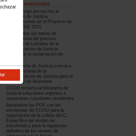
Noticias relacionadas
rechazar
CCOO exige por escrito al
Ministerio de Justicia
modificaciones en el Proyecto de
Ley de PGE 2021
Modificadas las bases de
convocatoria del proceso
selectivo de Letrados de la
Administración de Justicia
aceptando la reclamación de
CCOO
El Ministerio de Justicia convoca
Mesa Sectorial de la
tar
Administración de Justicia para el
jueves 10 de diciembre
CCOO reclama al Ministerio de
Justicia soluciones urgentes a
numerosas cuestiones pendientes
Aprobados los PGE con las
enmiendas de CCOO para la
negociación de la subida del C.
Específico del ámbito no
transferido y para la regulación
definitiva de los errores de
cotización a la S.Social