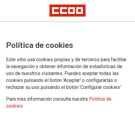
Concurso Abierto y Permanente: El
Política de cookies
plazo se acabó.
Este sitio usa cookies propias y de terceros para facilitar
CCOO reclama a Función Pública que, de forma inmediata,
la navegación y obtener información de estadísticas de
informe a la plantilla.
uso de nuestros visitantes. Puedes aceptar todas las
cookies pulsando el botón 'Aceptar' o configurarlas o
06/02/2026.
rechazar su uso pulsando el botón 'Configurar cookies'
Para más información consulta nuestra
Política de
cookies