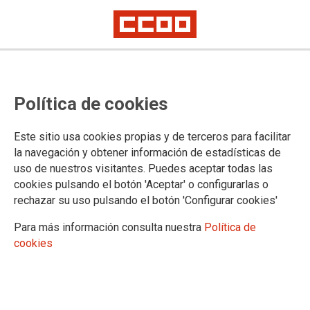
11.07.2024
BOLETÍN OBSERVATORIO DE EMPLEO, SEMANA DEL 10 AL 16 DE
Política de cookies
JULIO DE 2024
Os hacemos llegar el observatorio de empleo de la
Este sitio usa cookies propias y de terceros para facilitar
Federación de Servicios a la Ciudadanía de
CCOO, donde además del Boletín de Empleo
la navegación y obtener información de estadísticas de
Público, adjuntamos una relación de páginas
uso de nuestros visitantes. Puedes aceptar todas las
oficiales de las distintas comunidades autónomas
cookies pulsando el botón 'Aceptar' o configurarlas o
en las que se publican las respectivas ofertas de
rechazar su uso pulsando el botón 'Configurar cookies'
empleo de cada comunidad y que actualizamos
semanalmente, separando en cada una de ellas
las ofertas de empleo público de las ofertas de
Para más información consulta nuestra
Política de
trabajo en el sector privado.
cookies
Ver documento