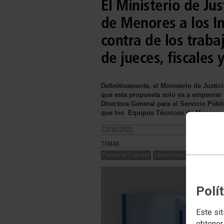
El Ministerio de Jus
de Menores a los I
contra de los traba
de jueces, fiscales
Definitivamente, el Ministerio de Just
que esta propuesta solo va a empeorar e
Directora General para el Servicio Públ
que los Equipos Técnicos de Menores p
22/06/2022.
TEMAS
Personal Laboral
Organización Judicial
Polí
Este sit
obtener