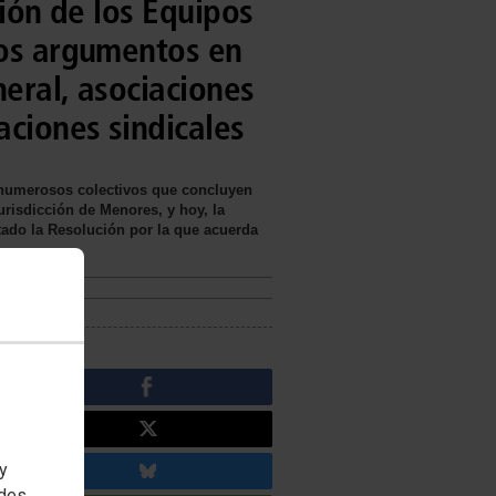
ción de los Equipos
los argumentos en
neral, asociaciones
aciones sindicales
r numerosos colectivos que concluyen
urisdicción de Menores, y hoy, la
ctado la Resolución por la que acuerda
 y
edes