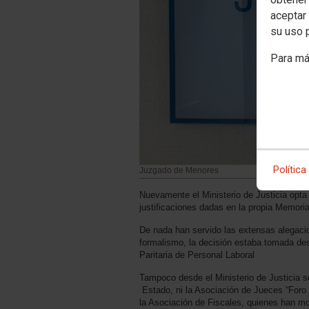
aceptar 
su uso 
Para má
Política
Juzgado de Menores
Nuevamente el Ministerio de Justicia opta 
justificaciones dadas en la propia Memori
De nada han servido las extensas alegaci
formalismo, la decisión estaba tomada des
Paritaria de Personal Laboral
Tampoco desde el Ministerio de Justicia s
Estado, ni la Asociación de Jueces “Foro 
la Asociación de Fiscales, quienes han m