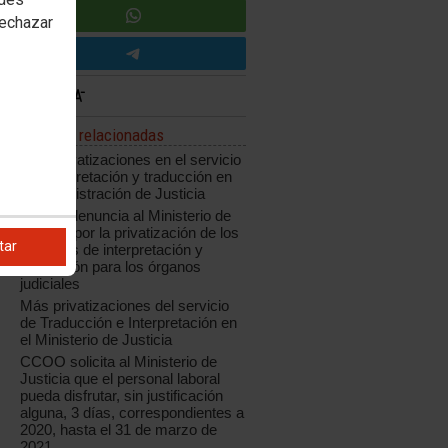
rechazar
Noticias relacionadas
Más privatizaciones en el servicio
de interpretación y traducción en
la Administración de Justicia
CCOO denuncia al Ministerio de
Justicia por la privatización de los
tar
servicios de interpretación y
traducción para los órganos
judiciales
Más privatizaciones del servicio
de Traducción e Interpretación en
el Ministerio de Justicia
CCOO solicita al Ministerio de
Justicia que el personal laboral
pueda disfrutar, sin justificación
alguna, 3 días, correspondientes a
2020, hasta el 31 de marzo de
2021