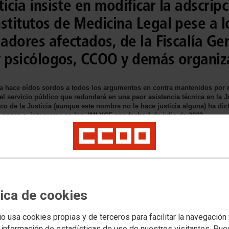
ticia insiste en modificar la adscrip
nstitutos de Medicina Legal pese a 
jadores afectados, de la Fiscalía Ge
 y psicólogos, CCOO y demás organiz
icia hace oídos sordos a todos los argumentos en contra mantenidos po
l servicio público que redundará en una peor asistencia técnica en la J
ico de la Justicia (aunque este nombre no le hace justicia alguna) ha di
asen a integrarse en los IMLYCF con fecha 1 de julio de 2022
tica de cookies
io usa cookies propias y de terceros para facilitar la navegación
 información de estadísticas de uso de nuestros visitantes. Pu