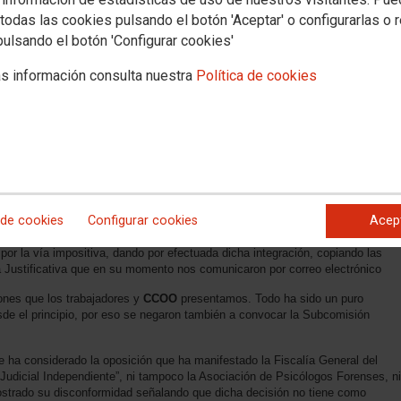
todas las cookies pulsando el botón 'Aceptar' o configurarlas o 
pulsando el botón 'Configurar cookies'
s información consulta nuestra
Política de cookies
 de cookies
Configurar cookies
Acep
por la vía impositiva, dando por efectuada dicha integración, copiando las
a Justificativa que en su momento nos comunicaron por correo electrónico
ones que los trabajadores y
CCOO
presentamos. Todo ha sido un puro
de el principio, por eso se negaron también a convocar la Subcomisión
e ha considerado la oposición que ha manifestado la Fiscalía General del
Judicial Independiente”, ni tampoco la Asociación de Psicólogos Forenses, ni
ostrado su disconformidad señalando que dicha decisión no tiene como